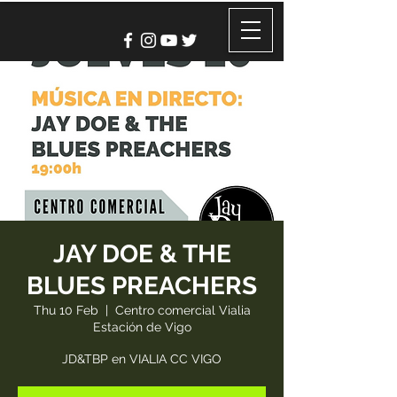
JAY DOE & THE
BLUES PREACHERS
Thu 10 Feb
  |  
Centro comercial Vialia
Estación de Vigo
JD&TBP en VIALIA CC VIGO