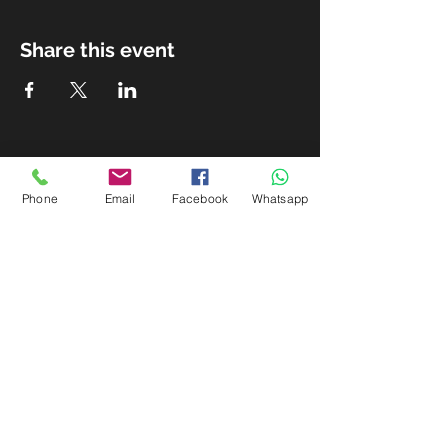
Share this event
Management & Booking
Phone
Email
Facebook
Whatsapp
Email:
javiercasal@me.com
|
Phone:
+34 637575102
Subscribe for Updates
Subscribe Now